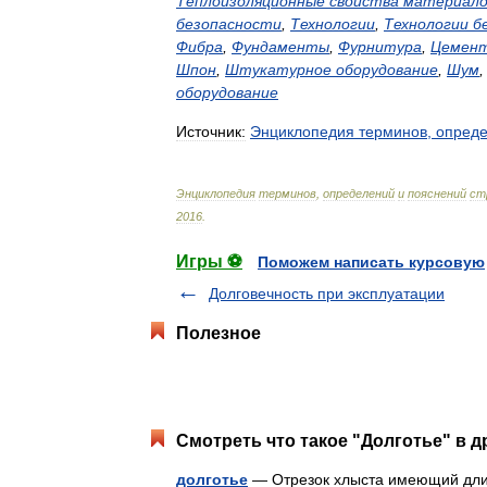
Теплоизоляционные
свойства
материало
безопасности
,
Технологии
,
Технологии
б
Фибра
,
Фундаменты
,
Фурнитура
,
Цемен
Шпон
,
Штукатурное
оборудование
,
Шум
оборудование
Источник:
Энциклопедия
терминов
,
опред
Энциклопедия
терминов
,
определений
и
пояснений
ст
2016
.
Игры ⚽
Поможем написать курсовую
Долговечность при эксплу­атации
Полезное
Смотреть что такое "Долготье" в д
долготье
— Отрезок хлыста имеющий длин