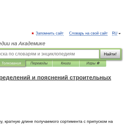
Запомнить сайт
Словарь на свой сайт
RU
едии на Академике
Найти!
Толкования
Переводы
Книги
Игры ⚽
ределений и пояснений строительных
ну
,
кратную
длине
получаемого
сортимента
с
припуском
на