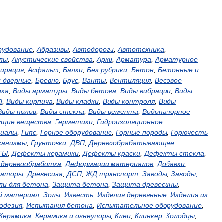
рудование
,
Абразивы
,
Автодороги
,
Автотехника
,
лы
,
Акустические
свойства
,
Арки
,
Арматура
,
Арматурное
пирация
,
Асфальт
,
Балки
,
Без
рубрики
,
Бетон
,
Бетонные
и
и
дверные
,
Бревно
,
Брус
,
Ванты
,
Вентиляция
,
Весовое
ика
,
Виды
арматуры
,
Виды
бетона
,
Виды
вибрации
,
Виды
й
,
Виды
кирпича
,
Виды
кладки
,
Виды
контроля
,
Виды
Виды
полов
,
Виды
стекла
,
Виды
цемента
,
Водонапорное
ущие
вещества
,
Герметики
,
Гидроизоляционное
иалы
,
Гипс
,
Горное
оборудование
,
Горные
породы
,
Горючесть
ханизмы
,
Грунтовки
,
ДВП
,
Деревообрабатывающее
ТЫ
,
Дефекты
керамики
,
Дефекты
краски
,
Дефекты
стекла
,
,
деревообработка
,
Деформации
материалов
,
Добавки
,
заторы
,
Древесина
,
ДСП
,
ЖД
транспорт
,
Заводы
,
Заводы
,
ли
для
бетона
,
Защита
бетона
,
Защита
древесины
,
й
материал
,
Золы
,
Известь
,
Изделия
деревянные
,
Изделия
из
одезия
,
Испытания
бетона
,
Испытательное
оборудование
,
Керамика
,
Керамика
и
огнеупоры
,
Клеи
,
Клинкер
,
Колодцы
,