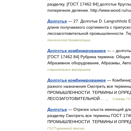
разделку. [ГОСТ 17462 84] долготье Круг
поперечное деление. http://www.wood.ru/
Долготье
— 27. Долготье D. Langrohholz E
длине получаемого сортимента с припуско
лесозаготовительной промышленности. 
технической документации
Долготье комбинированное
— – долготь
[ГОСТ 17462 84] Рубрика термина: Общие
Абразивное оборудование, Абразивы, Ав
строительных материалов
Долготье комбинированное
— Комбиниро
разного назначения Смотреть все тер
ПРОМЫШЛЕННОСТИ. ТЕРМИНЫ И ОПРЕДЕЛ
ЛЕСОЗАГОТОВИТЕЛЬНОЙ… …
Словарь ГО
Долготье
— Отрезок хлыста имеющий длин
разделку Смотреть все термины ГОСТ 
ПРОМЫШЛЕННОСТИ. ТЕРМИНЫ И ОПРЕДЕ
ГОСТированной лексики