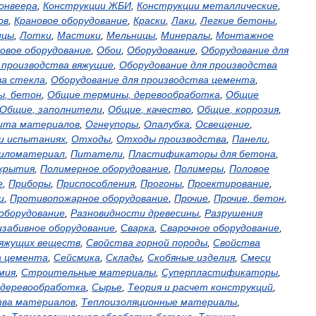
онвеера
,
Конструкции
ЖБИ
,
Конструкции
металлические
,
ов
,
Крановое
оборудование
,
Краски
,
Лаки
,
Легкие
бетоны
,
ицы
,
Лотки
,
Мастики
,
Мельницы
,
Минералы
,
Монтажное
овое
оборудование
,
Обои
,
Оборудование
,
Оборудование
для
производства
вяжущие
,
Оборудование
для
производства
ва
стекла
,
Оборудование
для
производства
цемента
,
ы
,
бетон
,
Общие
термины
,
деревообработка
,
Общие
Общие
,
заполнители
,
Общие
,
качество
,
Общие
,
коррозия
,
ита
материалов
,
Огнеупоры
,
Опалубка
,
Освещение
,
и
испытаниях
,
Отходы
,
Отходы
производства
,
Панели
,
иломатериал
,
Питатели
,
Пластификаторы
для
бетона
,
крытия
,
Полимерное
оборудование
,
Полимеры
,
Половое
е
,
Приборы
,
Приспособления
,
Прогоны
,
Проектирование
,
и
,
Противопожарное
оборудование
,
Прочие
,
Прочие
,
бетон
,
оборудование
,
Разновидности
древесины
,
Разрушения
изабивное
оборудование
,
Сварка
,
Сварочное
оборудование
,
яжущих
веществ
,
Свойства
горной
породы
,
Свойства
а
цемента
,
Сейсмика
,
Склады
,
Скобяные
изделия
,
Смеси
мия
,
Строительные
материалы
,
Суперпластификаторы
,
деревообработка
,
Сырье
,
Теория
и
расчет
конструкций
,
тва
материалов
,
Теплоизоляционные
материалы
,