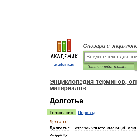
Словари и энциклоп
academic.ru
Энциклопедия терминов, определений и пояснений строительных материалов
Энциклопедия терминов, оп
материалов
Долготье
Толкование
Перевод
Долготье
Долготье
–
отрезок
хлыста
имеющий
дли
разделку
.