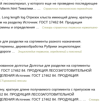
лый лесоматериал, у которого еще не проведено последующее
ru/slterm.html Тематики… …
Справочник технического переводчика
. Long length log Отрезок хлыста имеющий длину, кратную
м на разделку Источник: ГОСТ 17462 84: Продукция
Термины и определения …
Словарь-справочник терминов нормативно-
е для разделки на сортименты разного назначения.
 термины, деревообработка Рубрики энциклопедии:
тодороги …
Энциклопедия терминов, определений и пояснений
ванное долготье Долготье для разделки на сортименты
мины ГОСТ 17462 84. ПРОДУКЦИЯ ЛЕСОЗАГОТОВИТЕЛЬНОЙ
ЕНИЯ Источник: ГОСТ 17462 84. ПРОДУКЦИЯ
СТированной лексики
у, кратную длине получаемого сортимента с припуском на
17462 84. ПРОДУКЦИЯ ЛЕСОЗАГОТОВИТЕЛЬНОЙ
ЛЕНИЯ Источник: ГОСТ 17462 84. ПРОДУКЦИЯ… …
Словарь