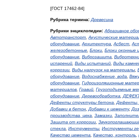
[
ГОСТ
17462
-
84
]
Рубрика
термина:
Древесина
Рубрики
энциклопедии:
Абразивное
обо
Автотранспорт
,
Акустические
материа
оборудование
,
Архитектура
,
Асбест
,
Ас
железобетонные
,
Блоки
,
Блоки
оконные
оборудование
,
Виброзащита
,
Вибротехн
испарений
,
Виды
испытаний
,
Виды
камне
коррозии
,
Виды
нагрузок
на
материалы
,
оборудование
,
Водоснабжение
,
вода
,
Вяж
оборудование
,
Гидроизоляционные
матер
материалов
,
Гравий
,
Грузоподъемные
ме
оборудование
,
Деревообработка
,
ДЕФЕК
Дефекты
структуры
бетона
,
Дефекты
Добавки
в
бетон
,
Добавки
к
цементу
,
До
производства
,
цеха
,
Замазки
,
Заполните
Защита
от
коррозии
,
Звукопоглащающи
стекла
,
Инструменты
,
Инструменты
ге
Качество
цемента
,
Качество
,
контроль
,