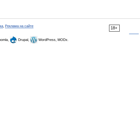
ка
,
Реклама на сайте
18+
omla,
Drupal,
WordPress, MODx.