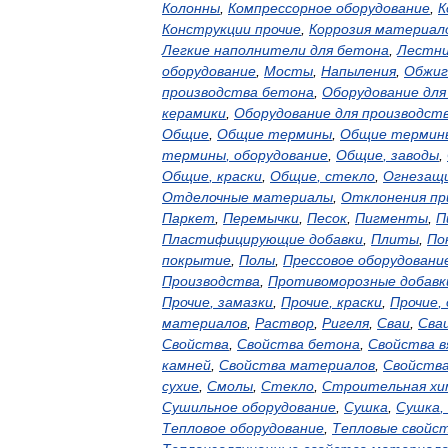
Колонны
,
Компрессорное
оборудование
,
К
Конструкции
прочие
,
Коррозия
материал
Легкие
наполнители
для
бетона
,
Лестн
оборудование
,
Мосты
,
Напыления
,
Обжиг
производства
бетона
,
Оборудование
для
керамики
,
Оборудование
для
производст
Общие
,
Общие
термины
,
Общие
термин
термины
,
оборудование
,
Общие
,
заводы
,
Общие
,
краски
,
Общие
,
стекло
,
Огнезащ
Отделочные
материалы
,
Отклонения
пр
Паркет
,
Перемычки
,
Песок
,
Пигменты
,
П
Пластифицирующие
добавки
,
Плиты
,
По
покрытие
,
Полы
,
Прессовое
оборудовани
Производства
,
Противоморозные
добавк
Прочие
,
замазки
,
Прочие
,
краски
,
Прочие
,
материалов
,
Раствор
,
Ригеля
,
Сваи
,
Сва
Свойства
,
Свойства
бетона
,
Свойства
в
камней
,
Свойства
материалов
,
Свойств
сухие
,
Смолы
,
Стекло
,
Строительная
хи
Сушильное
оборудование
,
Сушка
,
Сушка
,
Тепловое
оборудование
,
Тепловые
свойс