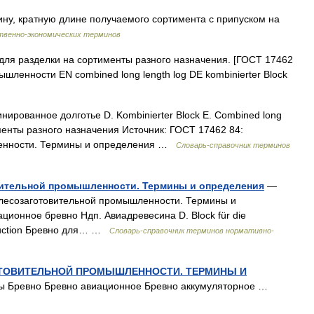
ну, кратную длине получаемого сортимента с припуском на
твенно-экономических терминов
для разделки на сортименты разного назначения. [ГОСТ 17462
ышленности EN combined long length log DE kombinierter Block
ированное долготье D. Kombinierter Block E. Combined long
именты разного назначения Источник: ГОСТ 17462 84:
ленности. Термины и определения …
Словарь-справочник терминов
вительной промышленности. Термины и определения
—
лесозаготовительной промышленности. Термины и
ционное бревно Ндп. Авиадревесина D. Block für die
roduction Бревно для… …
Словарь-справочник терминов нормативно-
ГОТОВИТЕЛЬНОЙ ПРОМЫШЛЕННОСТИ. ТЕРМИНЫ И
ы Бревно Бревно авиационное Бревно аккумуляторное …