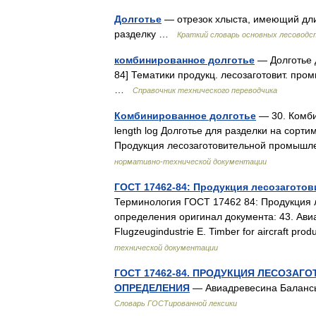
Долготье
— отрезок хлыста, имеющий дли
разделку …
Краткий словарь основных лесоводс
комбинированное долготье
— Долготье 
84] Тематики продукц. лесозаготовит. пром
…
Справочник технического переводчика
Комбинированное долготье
— 30. Комбин
length log Долготье для разделки на сорт
Продукция лесозаготовительной промыш
нормативно-технической документации
ГОСТ 17462-84: Продукция лесозагото
Терминология ГОСТ 17462 84: Продукция 
определения оригинал документа: 43. Авиа
Flugzeugindustrie E. Timber for aircraft p
технической документации
ГОСТ 17462-84. ПРОДУКЦИЯ ЛЕСОЗА
ОПРЕДЕЛЕНИЯ
— Авиадревесина Баланс
Словарь ГОСТированной лексики