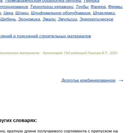
в
,
Термовлажносная
обработка
бетона
,
Техника
етонирования
,
Технологии
керамики
,
Трубы
,
Фанера
,
Фермы
,
т
,
Цеха
,
Шлаки
,
Шлифовальное
оборудование
,
Шпаклевки
,
,
Щебень
,
Экономика
,
Эмали
,
Эмульсии
,
Энергетическое
елений
и
пояснений
строительных
материалов
роительных
материалов
. -
Калининград
.
Под
редакцией
Ложкина
В
.
П
.
.
2015
-
Долготье комбинированное
ругих словарях:
у, кратную длине получаемого сортимента с припуском на